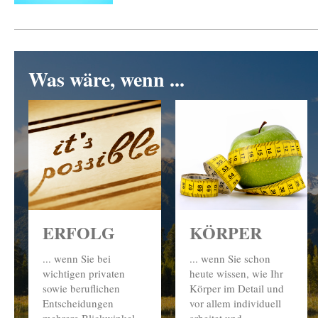
Was wäre, wenn ...
KÖRPER
ERFOLG
... wenn Sie schon
... wenn Sie bei
heute wissen, wie Ihr
wichtigen privaten
Körper im Detail und
sowie beruflichen
vor allem individuell
Entscheidungen
arbeitet und